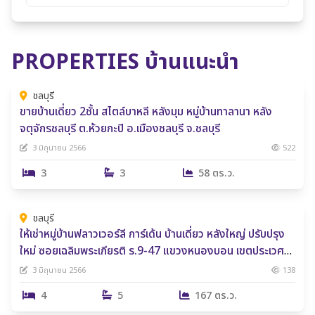
PROPERTIES บ้านแนะนำ
4,990,000 ฿
ชลบุรี
ขายบ้านเดี่ยว 2ชั้น สไตล์บาหลี หลังมุม หมู่บ้านทาลานา หลัง
จตุจักรชลบุรี ต.ห้วยกะปิ อ.เมืองชลบุรี จ.ชลบุรี
3 มิถุนายน 2566
522
3
3
58 ตร.ว.
59,000 ฿
ชลบุรี
ให้เช่าหมู่บ้านฟลาวเวอร์ลี การ์เด้น บ้านเดี่ยว หลังใหญ่ ปรับปรุง
ใหม่ ซอยเฉลิมพระเกียรติ ร.9-47 แขวงหนองบอน เขตประเวศ
กรุงเทพมหานคร
3 มิถุนายน 2566
138
4
5
167 ตร.ว.
2,300,000 ฿