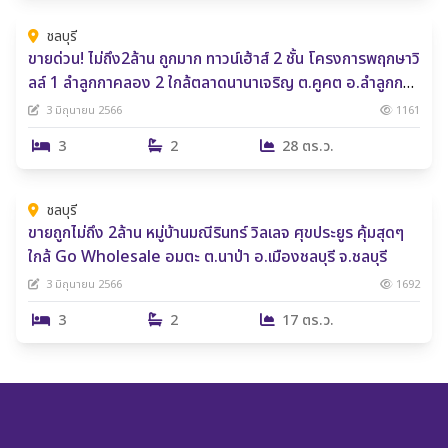
ชลบุรี
ขายด่วน! ไม่ถึง2ล้าน ถูกมาก ทาวน์เฮ้าส์ 2 ชั้น โครงการพฤกษาวิ
ลล์ 1 ลำลูกกาคลอง 2 ใกล้ตลาดนานาเจริญ ต.คูคต อ.ลำลูกกา
จ.ปทุมธานี
3 มิถุนายน 2566
1161
3
2
28 ตร.ว.
2,300,000 ฿
ชลบุรี
ขายถูกไม่ถึง 2ล้าน หมู่บ้านมณีรินทร์ วิลเลจ ศุขประยูร คุ้มสุดๆ
ใกล้ Go Wholesale อมตะ ต.นาป่า อ.เมืองชลบุรี จ.ชลบุรี
3 มิถุนายน 2566
1692
3
2
17 ตร.ว.