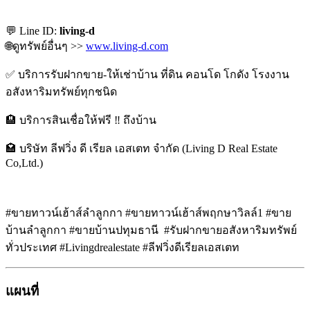
💬 Line ID:
living-d
🌐ดูทรัพย์อื่นๆ >>
www.living-d.com
✅️ บริการรับฝากขาย-ให้เช่าบ้าน ที่ดิน คอนโด โกดัง โรงงาน
อสังหาริมทรัพย์ทุกชนิด
🏨 บริการสินเชื่อให้ฟรี ‼️ ถึงบ้าน
🏩 บริษัท ลีฟวิ่ง ดี เรียล เอสเตท จำกัด (Living D Real Estate
Co,Ltd.)
#ขายทาวน์เฮ้าส์ลำลูกกา #ขายทาวน์เฮ้าส์พฤกษาวิลล์1 #ขาย
บ้านลำลูกกา #ขายบ้านปทุมธานี #รับฝากขายอสังหาริมทรัพย์
ทั่วประเทศ #Livingdrealestate #ลีฟวิ่งดีเรียลเอสเตท
แผนที่