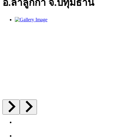
อ.ลำลูกกา จ.ปทุมธานี