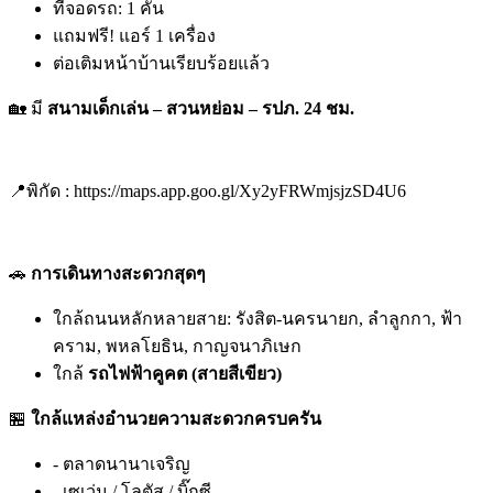
ที่จอดรถ: 1 คัน
แถมฟรี! แอร์ 1 เครื่อง
ต่อเติมหน้าบ้านเรียบร้อยแล้ว
🏡 มี
สนามเด็กเล่น – สวนหย่อม – รปภ. 24 ชม.
📍พิกัด : https://maps.app.goo.gl/Xy2yFRWmjsjzSD4U6
🚗
การเดินทางสะดวกสุดๆ
ใกล้ถนนหลักหลายสาย: รังสิต-นครนายก, ลำลูกกา, ฟ้า
คราม, พหลโยธิน, กาญจนาภิเษก
ใกล้
รถไฟฟ้าคูคต (สายสีเขียว)
🏪
ใกล้แหล่งอำนวยความสะดวกครบครัน
- ตลาดนานาเจริญ
- เซเว่น / โลตัส / บิ๊กซี