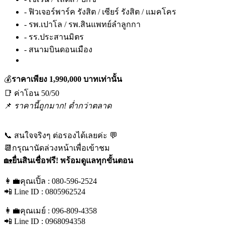
- ฟิวเจอร์พาร์ค รังสิต / เซียร์ รังสิต / แมคโคร
- รพ.เปาโล / รพ.สินแพทย์ลำลูกกา
- รร.ประสานมิตร
- สนามบินดอนเมือง
💰
ราคาเพียง 1,990,000 บาทเท่านั้น
📑 ค่าโอน 50/50
📌
ราคานี้ถูกมาก! ต่ำกว่าตลาด
📞 สนใจจริงๆ ต่อรองได้เลยค่ะ 💬
📆กรุณานัดล่วงหน้าเพื่อเข้าชม
🏡
ยื่นสินเชื่อฟรี! พร้อมดูแลทุกขั้นตอน
👩‍💼คุณเปิ้ล : 080-596-2524
📲 Line ID : 0805962524
👩‍💼คุณเมย์ : 096-809-4358
📲 Line ID : 0968094358